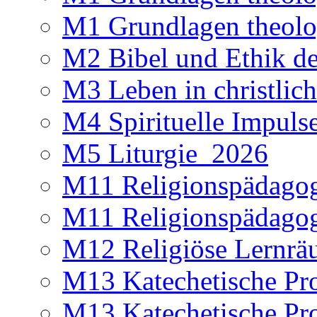
M1 Grundlagen theolo
M2 Bibel und Ethik d
M3 Leben in christlic
M4 Spirituelle Impuls
M5 Liturgie_2026
M11 Religionspädagog
M11 Religionspädagog
M12 Religiöse Lernr
M13 Katechetische Pr
M13 Katechetische Pr